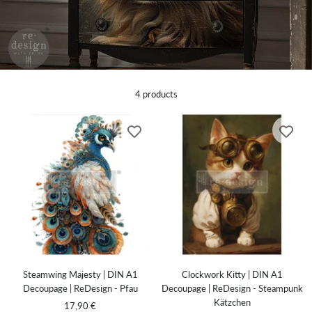
4 products
Steamwing Majesty | DIN A1
Clockwork Kitty | DIN A1
Decoupage | ReDesign - Pfau
Decoupage | ReDesign - Steampunk
Kätzchen
Sale
17,90 €