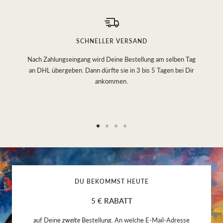
SCHNELLER VERSAND
Nach Zahlungseingang wird Deine Bestellung am selben Tag
an DHL übergeben. Dann dürfte sie in 3 bis 5 Tagen bei Dir
ankommen.
Go
Go
Go
Go
to
to
to
to
slide
slide
slide
slide
1
2
3
4
DU BEKOMMST HEUTE
5 € RABATT
auf Deine
zweite
Bestellung. An welche E-Mail-Adresse