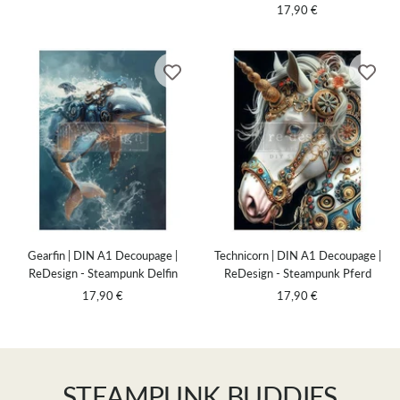
Sale
17,90 €
price
price
Gearfin | DIN A1 Decoupage |
Technicorn | DIN A1 Decoupage |
ReDesign - Steampunk Delfin
ReDesign - Steampunk Pferd
Sale
Sale
17,90 €
17,90 €
price
price
STEAMPUNK BUDDIES