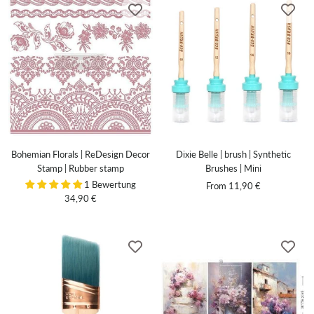
Bohemian Florals | ReDesign Decor
Dixie Belle | brush | Synthetic
Stamp | Rubber stamp
Brushes | Mini
1 Bewertung
Sale
From 11,90 €
Sale
34,90 €
price
price