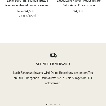
Dixie Belle | Big Mama's Butta |
Decoupage Papier | Redesign 3er
Fragrance Flannel | wood care wax
Set - Avian Dreamscape
Sale
Sale
From 24,50 €
24,80 €
13,85 €
/
100
ml
price
price
SCHNELLER VERSAND
Nach Zahlungseingang wird Deine Bestellung am selben Tag
an DHL übergeben. Dann dürfte sie in 3 bis 5 Tagen bei Dir
ankommen.