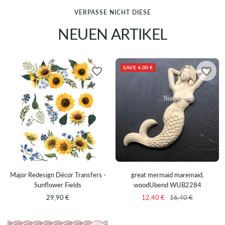
VERPASSE NICHT DIESE
NEUEN ARTIKEL
SAVE 4,00 €
Major Redesign Décor Transfers -
great mermaid maremaid,
Sunflower Fields
woodUbend WUB2284
Sale
Sale
Regular
29,90 €
12,40 €
16,40 €
price
price
price