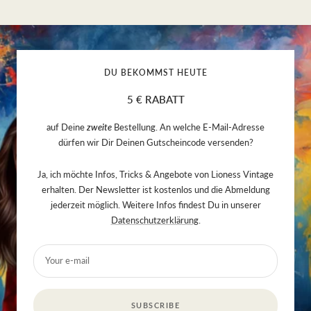
Go
Go
Go
Go
to
to
to
to
slide
slide
slide
slide
1
2
3
4
DU BEKOMMST HEUTE
5 € RABATT
auf Deine
zweite
Bestellung. An welche E-Mail-Adresse
dürfen wir Dir Deinen Gutscheincode versenden?
Ja, ich möchte Infos, Tricks & Angebote von Lioness Vintage
erhalten. Der Newsletter ist kostenlos und die Abmeldung
jederzeit möglich. Weitere Infos findest Du in unserer
Datenschutzerklärung
.
Your e-mail
SUBSCRIBE