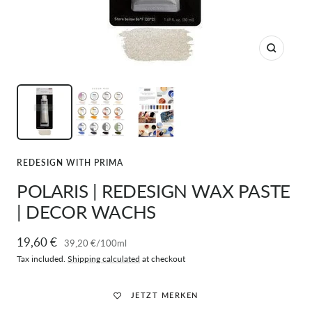
Zoom
REDESIGN WITH PRIMA
POLARIS | REDESIGN WAX PASTE
| DECOR WACHS
Sale
19,60 €
39,20 €
/
100
ml
Tax included.
Shipping calculated
at checkout
price
JETZT MERKEN