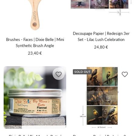
Decoupage Papier | Redesign 3er
Set - Lilac Lush Celebration
Brushes - Faces | Dixie Belle | Mini
Synthetic Brush Angle
Sale
24,80 €
Sale
23,40 €
price
price
SOLD OUT