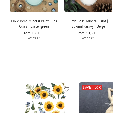
Dixie Belle Mineral Paint | Sea
Dixie Belle Mineral Paint |
Glass | pastel green
Sawmill Gravy | Beige
Sale
Sale
From 13,50 €
From 13,50 €
67,55 €
/
l
67,55 €
/
l
price
price
SAVE 4,00 €