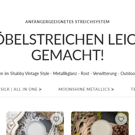
slide
slide
slide
slide
slide
1
2
3
4
5
ANFÄNGERGEEIGNETES STREICHSYSTEM
BELSTREICHEN LEI
GEMACHT!
n im Shabby Vintage Style - Metallikglanz - Rost - Verwitterung - Outdoor
SILK | ALL IN ONE ⮚
MOONSHINE METALLICS ⮚
T