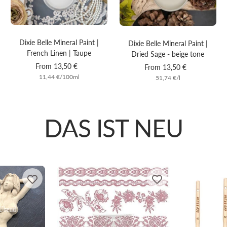
Dixie Belle Mineral Paint |
Dixie Belle Mineral Paint |
French Linen | Taupe
Dried Sage - beige tone
Sale
From 13,50 €
Sale
From 13,50 €
11,44 €
/
100
ml
price
51,74 €
/
l
price
DAS IST NEU