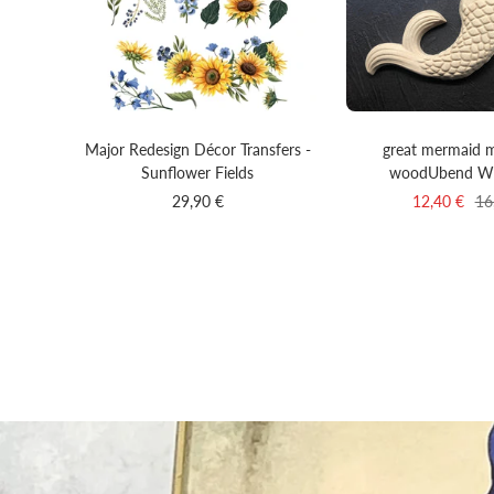
Major Redesign Décor Transfers -
great mermaid 
Sunflower Fields
woodUbend W
Sale
Sale
Re
29,90 €
12,40 €
16
price
price
pri