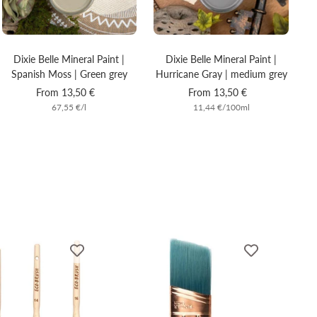
Dixie Belle Mineral Paint |
Dixie Belle Mineral Paint |
Hurricane Gray | medium grey
Spanish Moss | Green grey
Sale
Sale
From 13,50 €
From 13,50 €
11,44 €
/
100
ml
67,55 €
/
l
price
price