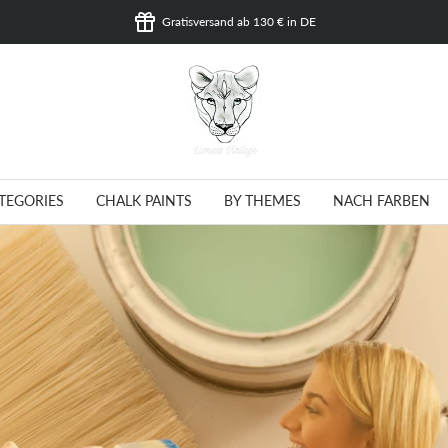
Gratisversand ab 130 € in DE
Lioness
Vintage
TEGORIES
CHALK PAINTS
BY THEMES
NACH FARBEN