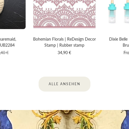
maremaid,
Bohemian Florals | ReDesign Decor
Dixie Belle
UB2284
Stamp | Rubber stamp
Bru
gular
Sale
Sal
,40 €
34,90 €
Fr
ce
price
pri
ALLE ANSEHEN