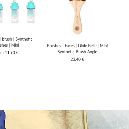
 | brush | Synthetic
Decou
shes | Mini
Se
Brushes - Faces | Dixie Belle | Mini
Synthetic Brush Angle
e
om 11,90 €
Sale
23,40 €
ce
price