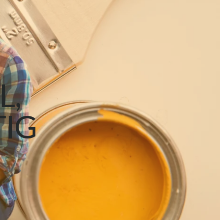
WELCHE FARBE PASST DU DEINEM PROJEKT
REIDEFARBE
SILK ALL IN ONE