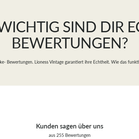
slide
slide
slide
slide
1
2
3
4
WICHTIG SIND DIR 
BEWERTUNGEN?
ake- Bewertungen. Lioness Vintage garantiert ihre Echtheit. Wie das funkt
Kunden sagen über uns
aus 255 Bewertungen